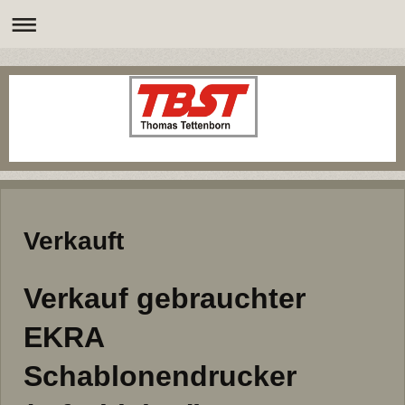
Verkauft
Verkauf gebrauchter
EKRA
Schablonendrucker