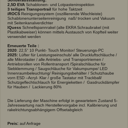
2,5D EVA
Schablonen- und Lotpasteninspektion
3 teiliges Transportrail
für hohe Taktzeit
iROCS
Reinigungssystem (oszillierende Wischleiste)
Schablonenunterseitenreinigung naß/ trocken und Vakuum
mit Seitenkanalverdichter
IQuess
Schnellspannrakel (alte EKRA Schraubrakel (mit
Plastikabweiser) können mittels Austausch von Kopfteil weiter
verwendet werden
Erneuerte Teile :
2020
: 22,5“ 10 Punkt- Touch Monitor/ Steuerungs-PC
2025:
Lüfter für Leistungseinschub/ alle Druckluftschläuche /
alle Mikrotaster / alle Antriebs- und Transportriemen /
Antriebsrollen von Rollentransport /Spiralschläuche für
Siebklemmung / Saugschläuche für Vakumpumpe/ LED
Innenraumbeleuchtung/ Reinigungsbehälter / Schutzhaube
vorn ESD –Acryl- Klar / große Tastatur mit Trackball/
Schutzgeflechtschlauch für Energieketten / Gasdruckdämpfer
für Hauben / Lackierung 80%
Die Lieferung der Maschine erfolgt in gewartetem Zustand 5-
Jahreswartung nach Herstellervorgabe incl. Kalibrierung und
rakelrichtungsabhängigem Offsetabgleich
Preis:
auf Anfrage